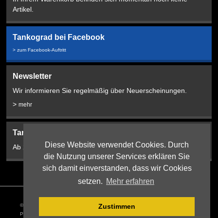
Artikel.
Tankograd bei Facebook
> zum Facebook-Auftritt
Newsletter
Wir informieren Sie regelmäßig über Neuerscheinungen.
>
mehr
Tankograd Bookshop:
Diese Website verwendet Cookies. Durch
Ab 2024 hier!
die Nutzung unserer Services erklären Sie
sich damit einverstanden, dass wir Cookies
setzen.
Mehr erfahren
© 2026 Tankograd Publishing Jochen Vollert |
Webdesign
:
Zustimmen
PIXEL:PLANTAGE, Erlangen