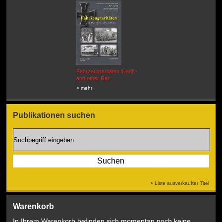
Fahrzeugraritäten 'Hedi' -
BEUTEWAGEN - Allied Field
and other Rar...
Cars in Wehrmacht
Service...
> mehr
> mehr
Publikationen suchen
> Liste ausverkaufter Titel
Warenkorb
In Ihrem Warenkorb befinden sich momentan noch keine