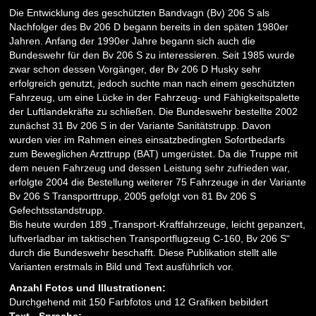
Die Entwicklung des geschützten Bandvagn (Bv) 206 S als
Nachfolger des Bv 206 D begann bereits in den späten 1980er
Jahren. Anfang der 1990er Jahre begann sich auch die
Bundeswehr für den Bv 206 S zu interessieren. Seit 1985 wurde
zwar schon dessen Vorgänger, der Bv 206 D Husky sehr
erfolgreich genutzt, jedoch suchte man nach einem geschützten
Fahrzeug, um eine Lücke in der Fahrzeug- und Fähigkeitspalette
der Luftlandekräfte zu schließen. Die Bundeswehr bestellte 2002
zunächst 31 Bv 206 S in der Variante Sanitätstrupp. Davon
wurden vier im Rahmen eines einsatzbedingten Sofortbedarfs
zum Beweglichen Arzttrupp (BAT) umgerüstet. Da die Truppe mit
dem neuen Fahrzeug und dessen Leistung sehr zufrieden war,
erfolgte 2004 die Bestellung weiterer 75 Fahrzeuge in der Variante
Bv 206 S Transporttrupp, 2005 gefolgt von 81 Bv 206 S
Gefechtsstandstrupp.
Bis heute wurden 189 „Transport-Kraftfahrzeuge, leicht gepanzert,
luftverladbar im taktischen Transportflugzeug C-160, Bv 206 S“
durch die Bundeswehr beschafft. Diese Publikation stellt alle
Varianten erstmals in Bild und Text ausführlich vor.
Anzahl Fotos und Illustrationen:
Durchgehend mit 150 Farbfotos und 12 Grafiken bebildert