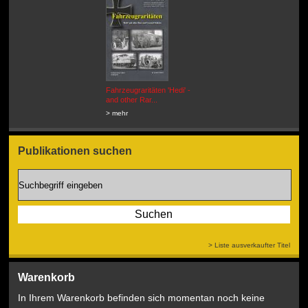
Fahrzeugraritäten 'Hedi' -
BEUTEWAGEN - Allied Field
and other Rar...
Cars in Wehrmacht
Service...
> mehr
> mehr
Publikationen suchen
> Liste ausverkaufter Titel
Warenkorb
In Ihrem Warenkorb befinden sich momentan noch keine