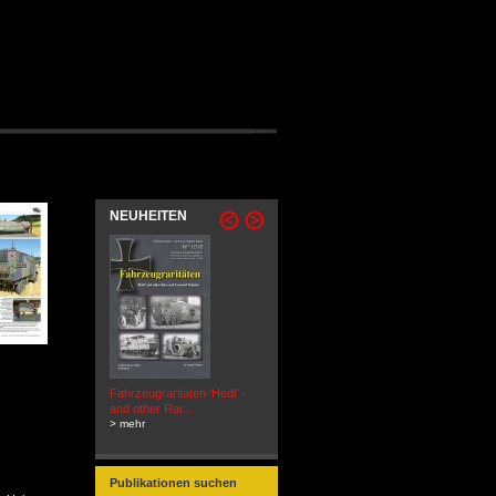
NEUHEITEN
Fahrzeugraritäten 'Hedi' -
BEUTEWAGEN - Allied Field
and other Rar...
Cars in Wehrmacht
> mehr
Service...
> mehr
Publikationen suchen