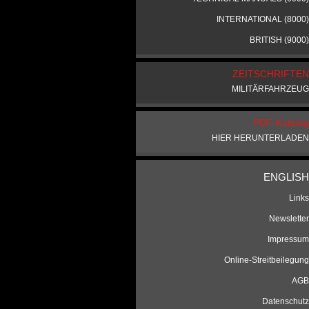
INTERNATIONAL (8000)
BRITISH (9000)
ZEITSCHRIFTEN
MILITÄRFAHRZEUG
PDF-Katalog
HIER HERUNTERLADEN
ENGLISH
Links
Newsletter
Impressum
Online-Streitbeilegung
AGB
Datenschutz