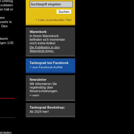
em Unimog
ssoldaten
en hält er
edem
> Liste ausverkaufter Titel
swehr in
. Dies
Warenkorb
In Ihrem Warenkorb
rdwerk
befinden sich momentan
ngen 1/35
noch keine Artikel.
Die Publikation in den
Warenkorb legen.
Tankograd bei Facebook
> zum Facebook-Auftritt
Newsletter
Wir informieren Sie
regelmäßig über
Neuerscheinungen.
>
mehr
Tankograd Bookshop:
Ab 2024 hier!
erladen
.