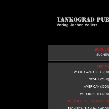
BÜCHER
BÜCHER
SERIEN
WORLD WAR ONE (1000)
SOVIET (2000)
AMERICAN (3000)
WEHRMACHT (4000)
MILITÄRFAHRZEUG-BW (5000)
TECHNICAL MANUALS (6000)