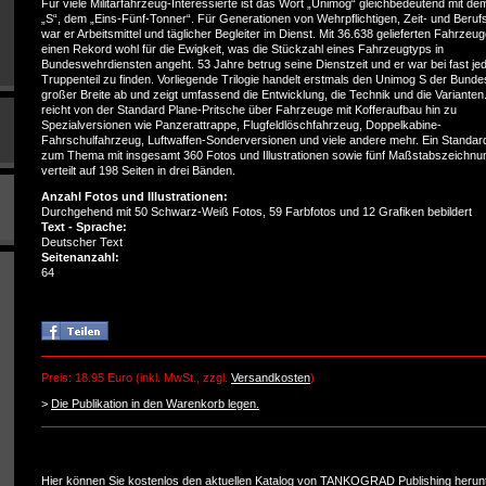
Für viele Militärfahrzeug-Interessierte ist das Wort „Unimog“ gleichbedeutend mit d
„S“, dem „Eins-Fünf-Tonner“. Für Generationen von Wehrpflichtigen, Zeit- und Beruf
war er Arbeitsmittel und täglicher Begleiter im Dienst. Mit 36.638 gelieferten Fahrzeug
einen Rekord wohl für die Ewigkeit, was die Stückzahl eines Fahrzeugtyps in
Bundeswehrdiensten angeht. 53 Jahre betrug seine Dienstzeit und er war bei fast j
Truppenteil zu finden. Vorliegende Trilogie handelt erstmals den Unimog S der Bunde
großer Breite ab und zeigt umfassend die Entwicklung, die Technik und die Varianten
reicht von der Standard Plane-Pritsche über Fahrzeuge mit Kofferaufbau hin zu
Spezialversionen wie Panzerattrappe, Flugfeldlöschfahrzeug, Doppelkabine-
Fahrschulfahrzeug, Luftwaffen-Sonderversionen und viele andere mehr. Ein Standa
zum Thema mit insgesamt 360 Fotos und Illustrationen sowie fünf Maßstabszeichnu
verteilt auf 198 Seiten in drei Bänden.
Anzahl Fotos und Illustrationen:
Durchgehend mit 50 Schwarz-Weiß Fotos, 59 Farbfotos und 12 Grafiken bebildert
Text - Sprache:
Deutscher Text
Seitenanzahl:
64
Preis: 18.95 Euro (inkl. MwSt., zzgl.
Versandkosten
)
>
Die Publikation in den Warenkorb legen.
Hier können Sie kostenlos den aktuellen
Katalog von TANKOGRAD Publishing herunt