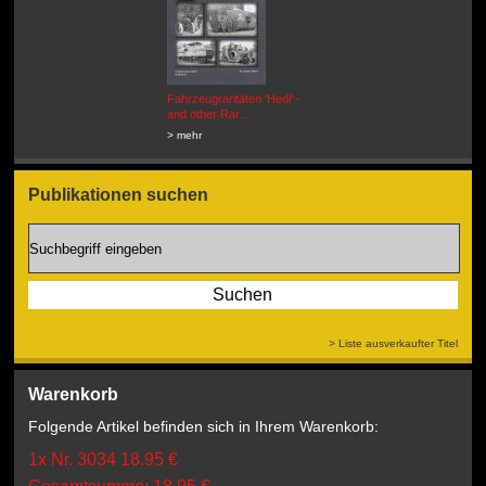
Fahrzeugraritäten 'Hedi' -
BEUTEWAGEN - Allied Field
and other Rar...
Cars in Wehrmacht
Service...
> mehr
> mehr
Publikationen suchen
> Liste ausverkaufter Titel
Warenkorb
Folgende Artikel befinden sich in Ihrem Warenkorb:
1x Nr. 3034 18.95 €