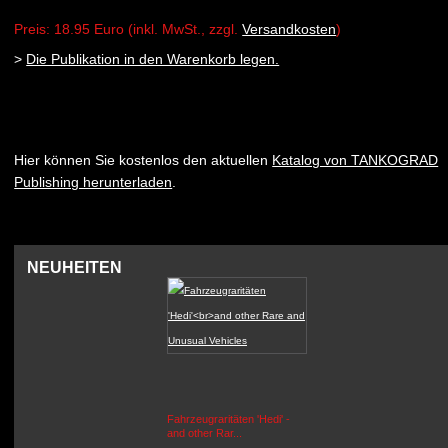
Preis: 18.95 Euro (inkl. MwSt., zzgl.
Versandkosten
)
>
Die Publikation in den Warenkorb legen.
Hier können Sie kostenlos den aktuellen
Katalog von TANKOGRAD
Publishing herunterladen
.
NEUHEITEN
Fahrzeugraritäten 'Hedi' -
BEUTEWAGEN - Allied Field
and other Rar...
Cars in Wehrmacht
Service...