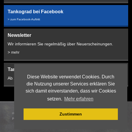
Tankograd bei Facebook
> zum Facebook-Auftritt
Newsletter
Wir informieren Sie regelmäßig über Neuerscheinungen.
>
mehr
Tankograd Bookshop:
Diese Website verwendet Cookies. Durch
Ab 2024 hier!
die Nutzung unserer Services erklären Sie
sich damit einverstanden, dass wir Cookies
setzen.
Mehr erfahren
© 2026 Tankograd Publishing Jochen Vollert |
Webdesign
:
Zustimmen
PIXEL:PLANTAGE, Erlangen